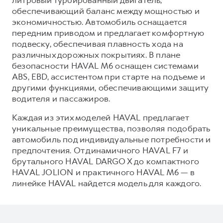
Сервис для корпоративных клиентов
обеспечивающий баланс между мощностью и
HAVAL Лизинг
АКСЕССУАРЫ HAVAL
экономичностью. Автомобиль оснащается
передним приводом и предлагает комфортную
Автомобильные аксессуары
подвеску, обеспечивая плавность хода на
АКСЕССУАРЫ HAVAL
Коллекция CITY
различных дорожных покрытиях. В плане
безопасности HAVAL M6 оснащен системами
Автомобильные аксессуары
Коллекция Базовая
ABS, EBD, ассистентом при старте на подъеме и
Коллекция CITY
Коллекция Детская
другими функциями, обеспечивающими защиту
Коллекция Базовая
водителя и пассажиров.
Коллекция Детская
Каждая из этих моделей HAVAL предлагает
уникальные преимущества, позволяя подобрать
автомобиль под индивидуальные потребности и
предпочтения. От динамичного HAVAL F7 и
брутального HAVAL DARGO X до компактного
HAVAL JOLION и практичного HAVAL M6 — в
линейке HAVAL найдется модель для каждого.