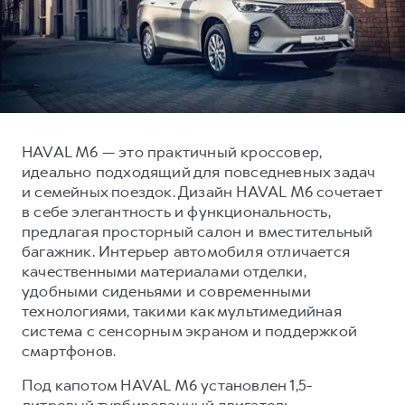
Тест-драйв
СЕРВИСНОЕ ОБСЛУЖИВАНИЕ
О дилере
Трейд-ин
Нулевое ТО
Наша команда
DARGO
DARGO X
Программа «Помощь на дороге»
Контакты
от 3 199 000 ₽
от 3 499 000 ₽
КРЕДИТ И СТРАХОВАНИЕ
Регламенты технического обслуживания
Кредитный калькулятор
Электронный ПТС
HAVAL M6 — это практичный кроссовер,
идеально подходящий для повседневных задач
Страхование
и семейных поездок. Дизайн HAVAL M6 сочетает
Кредит
ПОДДЕРЖКА
в себе элегантность и функциональность,
F7
F7X
предлагая просторный салон и вместительный
GWM Безопасность
от 2 899 000 ₽
от 3 599 000 ₽
багажник. Интерьер автомобиля отличается
КОРПОРАТИВНЫМ КЛИЕНТАМ
Гарантия HAVAL
качественными материалами отделки,
удобными сиденьями и современными
Для малого бизнеса
Мобильное приложение GWM
технологиями, такими как мультимедийная
Корпоративным клиентам
Программа «HAVAL Защита+»
система с сенсорным экраном и поддержкой
Крупным корпоративным клиентам
Руководства по эксплуатации
смартфонов.
POER
от 3 449 000 ₽
Система управления автопарком
Подписки
Под капотом HAVAL M6 установлен 1,5-
литровый турбированный двигатель,