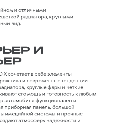
айном и отличными
ешеткой радиатора, круглыми
ный вид.
ЬЕР И
ЬЕР
X сочетает в себе элементы
рожника и современные тенденции.
адиатора, круглые фары и четкие
кивают его мощь и готовность к любым
ер автомобиля функционален и
я приборная панель, большой
льтимедийной системы и прочные
оздают атмосферу надежности и