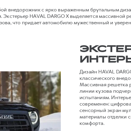
бой внедорожник с ярко выраженным брутальным диз
. Экстерьер HAVAL DARGO X выделяется массивной р
ова, что придает автомобилю мужественный и уверен
ЭКСТЕР
ИНТЕР
Дизайн HAVAL DARGO 
классического внедо
Массивная решетка р
линии кузова подчер
испытаниям. Интерь
современен: цифрова
сенсорный экран му
материалы отделки с
комфорта.