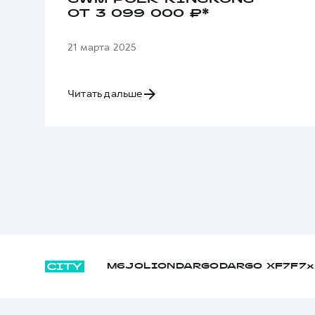
GWM POER KINGKONG —
ОТ 3 099 000 ₽*
21 марта 2025
Читать дальше
M6
JOLION
DARGO
DARGO Х
F7
F7x