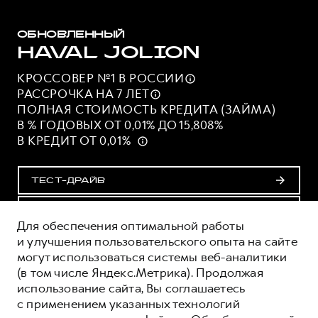
ОБНОВЛЕННЫЙ
HAVAL JOLION
КРОССОВЕР №1 В
РОССИИ
РАССРОЧКА НА 7
ЛЕТ
ПОЛНАЯ СТОИМОСТЬ КРЕДИТА (ЗАЙМА)
В % ГОДОВЫХ ОТ 0,01% ДО 15,808%
В КРЕДИТ ОТ 0,01%
ТЕСТ-ДРАЙВ
ПОЛУЧИТЬ ПРЕДЛОЖЕНИЕ
Для обеспечения оптимальной работы
и улучшения пользовательского опыта на сайте
могут использоваться системы веб-аналитики
ОЦЕНИВАЙТЕ СВОИ ФИНАНСОВЫЕ
(в том числе Яндекс.Метрика). Продолжая
ВОЗМОЖНОСТИ И РИСКИ
использование сайта, Вы соглашаетесь
ИЗУЧИТЕ ВСЕ УСЛОВИЯ КРЕДИТА (ЗАЙМА) НА
с применением указанных технологий
САЙТЕ: