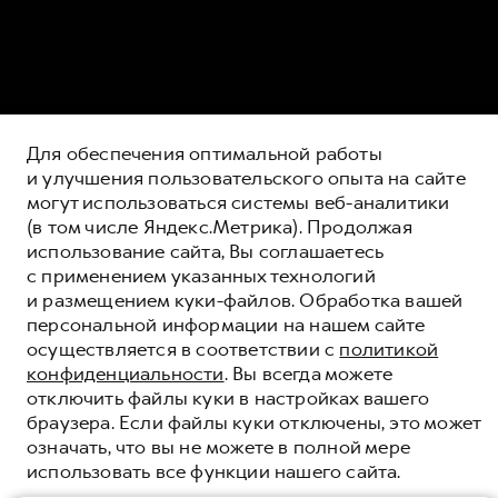
Для обеспечения оптимальной работы
и улучшения пользовательского опыта на сайте
могут использоваться системы веб-аналитики
(в том числе Яндекс.Метрика). Продолжая
использование сайта, Вы соглашаетесь
с применением указанных технологий
HAVAL КРЕДИТ
и размещением куки-файлов. Обработка вашей
персональной информации на нашем сайте
ПОЛНАЯ СТОИМОСТЬ КРЕДИТА (ЗАЙМА)
осуществляется в соответствии с
политикой
В % ГОДОВЫХ ОТ 0,01% ДО 15,808%
конфиденциальности
. Вы всегда можете
ОЦЕНИВАЙТЕ СВОИ ФИНАНСОВЫЕ
отключить файлы куки в настройках вашего
ВОЗМОЖНОСТИ И РИСКИ
браузера. Если файлы куки отключены, это может
КРЕДИТ ОТ 0,01%
означать, что вы не можете в полной мере
использовать все функции нашего сайта.
ЗАЯВКА НА РАСЧЁТ КРЕДИТА