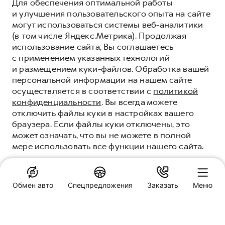
Для обеспечения оптимальной работы
и улучшения пользовательского опыта на сайте
могут использоваться системы веб-аналитики
(в том числе Яндекс.Метрика). Продолжая
использование сайта, Вы соглашаетесь
с применением указанных технологий
и размещением куки-файлов. Обработка вашей
персональной информации на нашем сайте
осуществляется в соответствии с
политикой
конфиденциальности
. Вы всегда можете
отключить файлы куки в настройках вашего
браузера. Если файлы куки отключены, это
может означать, что вы не можете в полной
мере использовать все функции нашего сайта.
ПРОГРАММА
«ПОМОЩЬ НА
ПОНЯТНО
ДОРОГЕ» HAVAL
Обмен авто
Спецпредложения
Заказать
Меню
КОМФОРТ И УВЕРЕННОСТЬ НА ДОРОГАХ
Специальные предложения
ВМЕСТЕ С HAVAL
Haval Демидыч