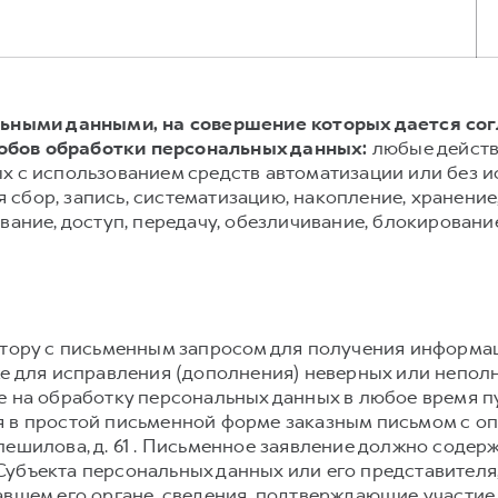
альными данными, на совершение которых дается со
обов обработки персональных данных:
любые действ
х с использованием средств автоматизации или без и
сбор, запись, систематизацию, накопление, хранение,
вание, доступ, передачу, обезличивание, блокировани
атору с письменным запросом для получения информа
же для исправления (дополнения) неверных или непол
е на обработку персональных данных в любое время 
 в простой письменной форме заказным письмом с о
. Спешилова, д. 61 . Письменное заявление должно соде
убъекта персональных данных или его представителя,
авшем его органе, сведения, подтверждающие участие