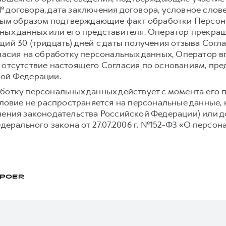
 договора, дата заключения договора, условное слове
иным образом подтверждающие факт обработки Персо
ных данных или его представителя. Оператор прекра
щий 30 (тридцать) дней с даты получения отзыва Согл
гласия на обработку персональных данных, Оператор 
 отсутствие настоящего Согласия по основаниям, пр
кой Федерации.
ботку персональных данных действует с момента его 
условие не распространяется на персональные данные,
нения законодательства Российской Федерации) или до
едерального закона от 27.07.2006 г. №152-ФЗ «О персон
POER