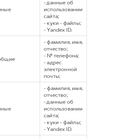
- данные об
иные
использовании
сайта;
- куки - файлы;
- Yandex ID.
- фамилия, имя,
отчество;
- № телефона;
общие
- адрес
электронной
почты;
- фамилия, имя,
отчество;
- данные об
иные
использовании
сайта;
- куки - файлы;
- Yandex ID.