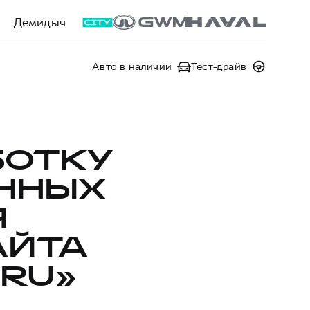
Демидыч
Авто в наличии
Тест-драйв
БОТКУ
ННЫХ
Я
АЙТА
.RU»