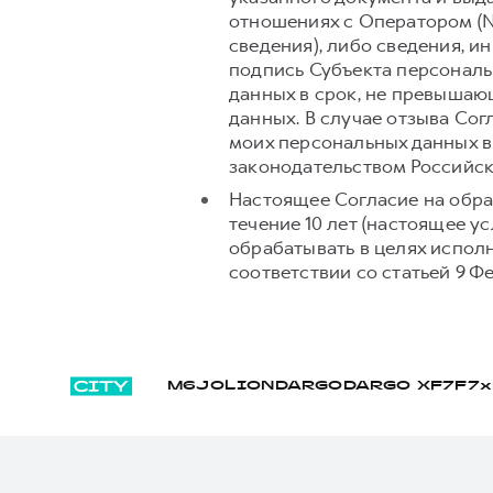
отношениях с Оператором (№
сведения), либо сведения, 
подпись Субъекта персональ
данных в срок, не превышаю
данных. В случае отзыва Со
моих персональных данных в
законодательством Российс
Настоящее Согласие на обра
течение 10 лет (настоящее 
обрабатывать в целях испол
соответствии со статьей 9 Ф
M6
JOLION
DARGO
DARGO Х
F7
F7x