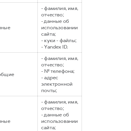
- фамилия, имя,
отчество;
- данные об
иные
использовании
сайта;
- куки - файлы;
- Yandex ID.
- фамилия, имя,
отчество;
- № телефона;
общие
- адрес
электронной
почты;
- фамилия, имя,
отчество;
- данные об
иные
использовании
сайта;