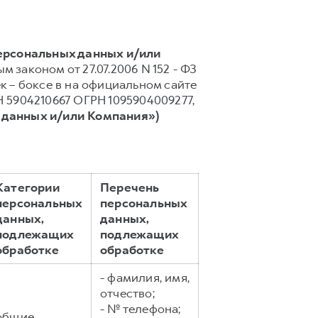
персональных данных и/или
 законом от 27.07.2006 N 152 - ФЗ
 – боксе в на официальном сайте
 5904210667 ОГРН 1095904009277,
 данных и/или Компания»)
Категории
Перечень
персональных
персональных
данных,
данных,
подлежащих
подлежащих
обработке
обработке
- фамилия, имя,
отчество;
- № телефона;
общие