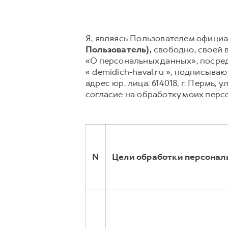
Я, являясь Пользователем официал
Пользователь),
свободно, своей в
«О персональных данных», посред
« demidich-haval.ru », подписыв
адрес юр. лица: 614018, г. Пермь, у
согласие на обработку моих перс
N
Цели обработки персонал