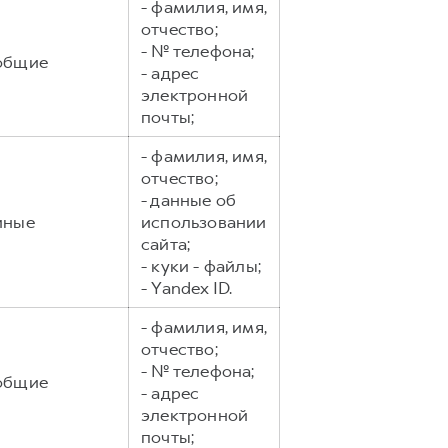
- фамилия, имя,
отчество;
- № телефона;
общие
- адрес
электронной
почты;
- фамилия, имя,
отчество;
- данные об
иные
использовании
сайта;
- куки - файлы;
- Yandex ID.
- фамилия, имя,
отчество;
- № телефона;
общие
- адрес
электронной
почты;