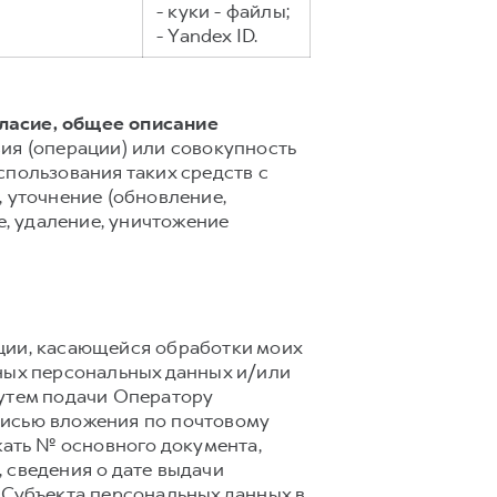
- куки - файлы;
- Yandex ID.
гласие, общее описание
ия (операции) или совокупность
спользования таких средств с
 уточнение (обновление,
е, удаление, уничтожение
ции, касающейся обработки моих
ных персональных данных и/или
путем подачи Оператору
писью вложения по почтовому
ржать № основного документа,
 сведения о дате выдачи
 Субъекта персональных данных в