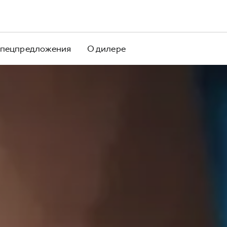
пецпредложения
О дилере