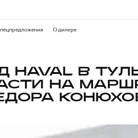
пецпредложения
О дилере
Д HAVAL В ТУЛ
АСТИ НА МАРШ
ЕДОРА КОНЮХО