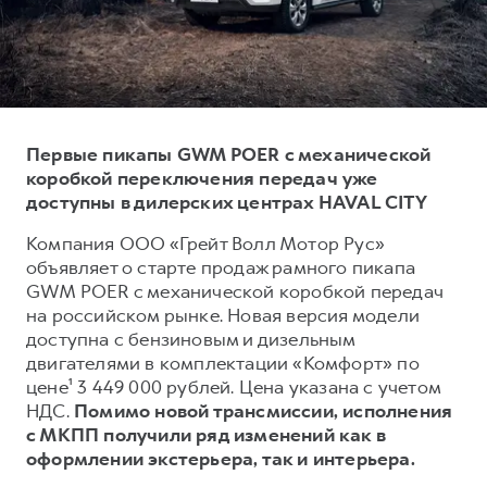
Тест-драйв
СЕРВИСНОЕ ОБСЛУЖИВАНИЕ
О дилере
Трейд-ин
Нулевое ТО
Наша команда
DARGO
DARGO X
Программа «Помощь на дороге»
Контакты
от 3 199 000 ₽
от 3 499 000 ₽
КРЕДИТ И СТРАХОВАНИЕ
Регламенты технического обслуживания
Первые пикапы GWM POER с механической
Кредитный калькулятор
Электронный ПТС
коробкой переключения передач уже
доступны в дилерских центрах HAVAL CITY
Страхование
Компания ООО «Грейт Волл Мотор Рус»
Кредит
ПОДДЕРЖКА
объявляет о старте продаж рамного пикапа
F7
F7X
GWM Безопасность
от 2 899 000 ₽
от 3 599 000 ₽
GWM POER с механической коробкой передач
на российском рынке. Новая версия модели
КОРПОРАТИВНЫМ КЛИЕНТАМ
Гарантия HAVAL
доступна с бензиновым и дизельным
Для малого бизнеса
Мобильное приложение GWM
двигателями в комплектации «Комфорт» по
Корпоративным клиентам
Программа «HAVAL Защита+»
цене¹ 3 449 000 рублей. Цена указана с учетом
НДС.
Помимо новой трансмиссии, исполнения
Крупным корпоративным клиентам
Руководства по эксплуатации
с МКПП получили ряд изменений как в
POER
от 3 449 000 ₽
Система управления автопарком
Подписки
оформлении экстерьера, так и интерьера.