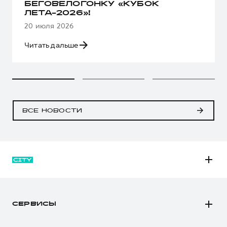
БЕГОВЕЛОГОНКУ «КУБОК
ЛЕТА-2026»!
20 июля 2026
Читать дальше
ВСЕ НОВОСТИ
M6
JOLION
СЕРВИСЫ
DARGO
Автомобили в наличии
DARGO Х