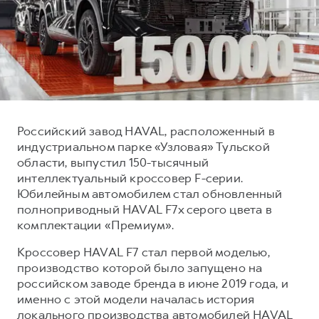
Тест-драйв
СЕРВИСНОЕ ОБСЛУЖИВАНИЕ
О дилере
Трейд-ин
Нулевое ТО
Наша команда
DARGO
DARGO X
Программа «Помощь на дороге»
Контакты
от 3 199 000 ₽
от 3 499 000 ₽
КРЕДИТ И СТРАХОВАНИЕ
Регламенты технического обслуживания
Кредитный калькулятор
Электронный ПТС
Российский завод HAVAL, расположенный в
Страхование
индустриальном парке «Узловая» Тульской
Кредит
ПОДДЕРЖКА
области, выпустил 150-тысячный
F7
F7X
интеллектуальный кроссовер F-серии.
GWM Безопасность
от 2 899 000 ₽
от 3 599 000 ₽
Юбилейным автомобилем стал обновленный
КОРПОРАТИВНЫМ КЛИЕНТАМ
Гарантия HAVAL
полноприводный HAVAL F7x серого цвета в
комплектации «Премиум».
Для малого бизнеса
Мобильное приложение GWM
Кроссовер HAVAL F7 стал первой моделью,
Корпоративным клиентам
Программа «HAVAL Защита+»
производство которой было запущено на
Крупным корпоративным клиентам
Руководства по эксплуатации
российском заводе бренда в июне 2019 года, и
POER
от 3 449 000 ₽
Система управления автопарком
Подписки
именно с этой модели началась история
локального производства автомобилей HAVAL