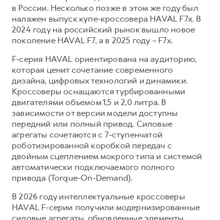
Сервис для корпоративных клиентов
в России. Несколько позже в этом же году был
HAVAL Лизинг
АКСЕССУАРЫ HAVAL
налажен выпуск купе-кроссовера HAVAL F7x. В
2024 году на российский рынок вышло новое
Автомобильные аксессуары
поколение HAVAL F7, а в 2025 году – F7x.
АКСЕССУАРЫ HAVAL
Коллекция CITY
F-серия HAVAL ориентирована на аудиторию,
Автомобильные аксессуары
Коллекция Базовая
которая ценит сочетание современного
дизайна, цифровых технологий и динамики.
Коллекция CITY
Коллекция Детская
Кроссоверы оснащаются турбированными
Коллекция Базовая
двигателями объемом 1,5 и 2,0 литра. В
Коллекция Детская
зависимости от версии модели доступны
передний или полный привод. Силовые
агрегаты сочетаются с 7-ступенчатой
роботизированной коробкой передач с
двойным сцеплением мокрого типа и системой
автоматически подключаемого полного
привода (Torque-On-Demand).
В 2026 году интеллектуальные кроссоверы
HAVAL F-серии получили модернизированные
силовые агрегаты, обновленные элементы