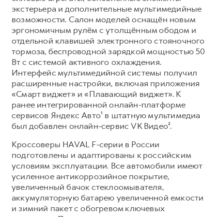
экстерьера и дополнительные мультимедийные
возможности. Салон моделей оснащён новым
эргономичным рулём с утолщённым ободом и
отдельной клавишей электронного стояночного
тормоза, беспроводной зарядкой мощностью 50
Вт с системой активного охлаждения.
Интерфейс мультимедийной системы получил
расширенные настройки, включая приложения
«Смарт виджет» и «Плавающий виджет». К
ранее интегрированной онлайн-платформе
сервисов Яндекс Авто¹ в штатную мультимедиа
был добавлен онлайн-сервис VK Видео².
Кроссоверы HAVAL F-серии в России
подготовлены и адаптированы к российским
условиям эксплуатации. Все автомобили имеют
усиленное антикоррозийное покрытие,
увеличенный бачок стеклоомывателя,
аккумуляторную батарею увеличенной емкости
и зимний пакет с обогревом ключевых