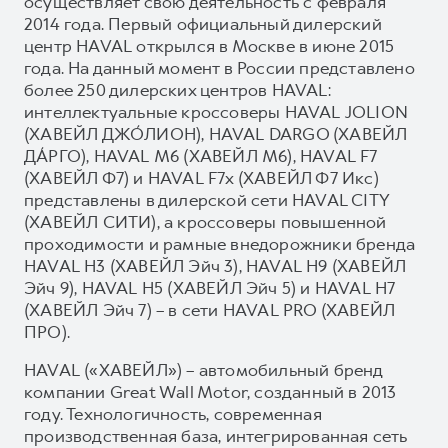
осуществляет свою деятельность с февраля
2014 года. Первый официальный дилерский
центр HAVAL открылся в Москве в июне 2015
года. На данный момент в России представлено
более 250 дилерских центров HAVAL:
интеллектуальные кроссоверы HAVAL JOLION
(ХАВЕЙЛ ДЖО́ЛИОН), HAVAL DARGO (ХАВЕЙЛ
ДА́РГО), HAVAL М6 (ХАВЕЙЛ M6), HAVAL F7
(ХАВЕЙЛ Ф7) и HAVAL F7x (ХАВЕЙЛ Ф7 Икс)
представлены в дилерской сети HAVAL CITY
(ХАВЕЙЛ СИТИ), а кроссоверы повышенной
проходимости и рамные внедорожники бренда
HAVAL H3 (ХАВЕЙЛ Эйч 3), HAVAL H9 (ХАВЕЙЛ
Эйч 9), HAVAL H5 (ХАВЕЙЛ Эйч 5) и HAVAL H7
(ХАВЕЙЛ Эйч 7) – в сети HAVAL PRO (ХАВЕЙЛ
ПРО).
HAVAL («ХАВЕЙЛ») – автомобильный бренд
компании Great Wall Motor, созданный в 2013
году. Технологичность, современная
производственная база, интегрированная сеть