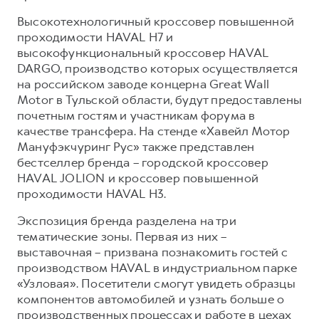
Сервис для корпоративных клиентов
Высокотехнологичный кроссовер повышенной
HAVAL Лизинг
АКСЕССУАРЫ HAVAL
проходимости HAVAL H7 и
Автомобильные аксессуары
высокофункциональный кроссовер HAVAL
DARGO, производство которых осуществляется
АКСЕССУАРЫ HAVAL
Коллекция CITY
на российском заводе концерна Great Wall
Автомобильные аксессуары
Коллекция Базовая
Motor в Тульской области, будут предоставлены
почетным гостям и участникам форума в
Коллекция CITY
Коллекция Детская
качестве трансфера. На стенде «Хавейл Мотор
Коллекция Базовая
Мануфэкчуринг Рус» также представлен
бестселлер бренда – городской кроссовер
Коллекция Детская
HAVAL JOLION и кроссовер повышенной
проходимости HAVAL H3.
Экспозиция бренда разделена на три
тематические зоны. Первая из них –
выставочная – призвана познакомить гостей с
производством HAVAL в индустриальном парке
«Узловая». Посетители смогут увидеть образцы
компонентов автомобилей и узнать больше о
производственных процессах и работе в цехах