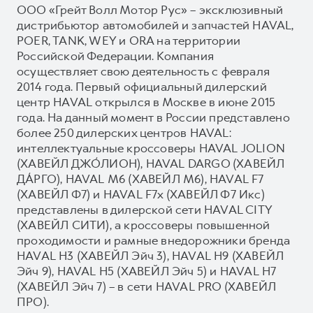
ООО «Грейт Волл Мотор Рус» – эксклюзивный
дистрибьютор автомобилей и запчастей HAVAL,
POER, TANK, WEY и ORA на территории
Российской Федерации. Компания
осуществляет свою деятельность с февраля
2014 года. Первый официальный дилерский
центр HAVAL открылся в Москве в июне 2015
года. На данный момент в России представлено
более 250 дилерских центров HAVAL:
интеллектуальные кроссоверы HAVAL JOLION
(ХАВЕЙЛ ДЖО́ЛИОН), HAVAL DARGO (ХАВЕЙЛ
ДА́РГО), HAVAL М6 (ХАВЕЙЛ M6), HAVAL F7
(ХАВЕЙЛ Ф7) и HAVAL F7x (ХАВЕЙЛ Ф7 Икс)
представлены в дилерской сети HAVAL CITY
(ХАВЕЙЛ СИТИ), а кроссоверы повышенной
проходимости и рамные внедорожники бренда
HAVAL H3 (ХАВЕЙЛ Эйч 3), HAVAL H9 (ХАВЕЙЛ
Эйч 9), HAVAL H5 (ХАВЕЙЛ Эйч 5) и HAVAL H7
(ХАВЕЙЛ Эйч 7) – в сети HAVAL PRO (ХАВЕЙЛ
ПРО).