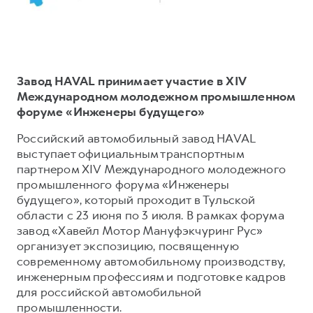
Тест-драйв
СЕРВИСНОЕ ОБСЛУЖИВАНИЕ
О дилере
Трейд-ин
Нулевое ТО
Наша команда
DARGO
DARGO X
Программа «Помощь на дороге»
Контакты
от 3 199 000 ₽
от 3 499 000 ₽
Завод HAVAL принимает участие в XIV
КРЕДИТ И СТРАХОВАНИЕ
Регламенты технического обслуживания
Международном молодежном промышленном
форуме «Инженеры будущего»
Кредитный калькулятор
Электронный ПТС
Страхование
Российский автомобильный завод HAVAL
выступает официальным транспортным
Кредит
ПОДДЕРЖКА
партнером XIV Международного молодежного
F7
F7X
GWM Безопасность
от 2 899 000 ₽
от 3 599 000 ₽
промышленного форума «Инженеры
будущего», который проходит в Тульской
КОРПОРАТИВНЫМ КЛИЕНТАМ
Гарантия HAVAL
области с 23 июня по 3 июля. В рамках форума
Для малого бизнеса
Мобильное приложение GWM
завод «Хавейл Мотор Мануфэкчуринг Рус»
организует экспозицию, посвященную
Корпоративным клиентам
Программа «HAVAL Защита+»
современному автомобильному производству,
Крупным корпоративным клиентам
Руководства по эксплуатации
инженерным профессиям и подготовке кадров
POER
для российской автомобильной
от 3 449 000 ₽
Система управления автопарком
Подписки
промышленности.