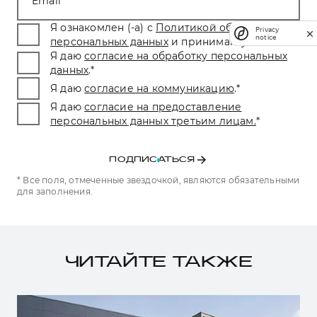
Email
Я ознакомлен (-а) с
Политикой обработки
Privacy
notice
персональных данных
и принимаю условия.
*
Я даю
согласие на обработку персональных
данных
.
*
Я даю
согласие на коммуникацию
.
*
Я даю
согласие на предоставление
персональных данных третьим лицам.
*
ПОДПИСАТЬСЯ
* Все поля, отмеченные звездочкой, являются обязательными
для заполнения.
ЧИТАЙТЕ ТАКЖЕ