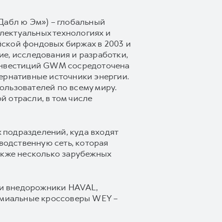
Дабл ю Эм») – глобальный
лектуальных технологиях и
ской фондовых биржах в 2003 и
е, исследования и разработки,
 инвестиций GWM сосредоточена
ернативные источники энергии.
ользователей по всему миру.
 отрасли, в том числе
 подразделений, куда входят
водственную сеть, которая
 также несколько зарубежных
 и внедорожники HAVAL,
емиальные кроссоверы WEY –