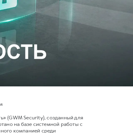
ям
» (GWM Security), созданный для
тано на базе системной работы с
енного компанией среди