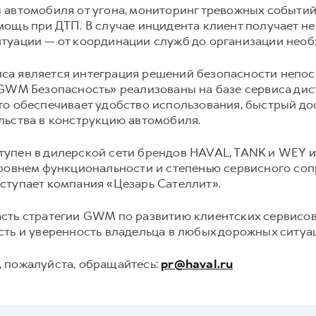
 автомобиля от угона, мониторинг тревожных событий
ощь при ДТП. В случае инцидента клиент получает не 
туации — от координации служб до организации нео
са является интеграция решений безопасности непо
«GWM Безопасность» реализованы на базе сервиса дис
о обеспечивает удобство использования, быстрый до
льства в конструкцию автомобиля.
упен в дилерской сети брендов HAVAL, TANK и WEY и 
уровнем функциональности и степенью сервисного соп
ступает компания «Цезарь Сателлит».
сть стратегии GWM по развитию клиентских сервисов
ть и уверенность владельца в любых дорожных ситуа
 пожалуйста, обращайтесь:
pr@haval.ru