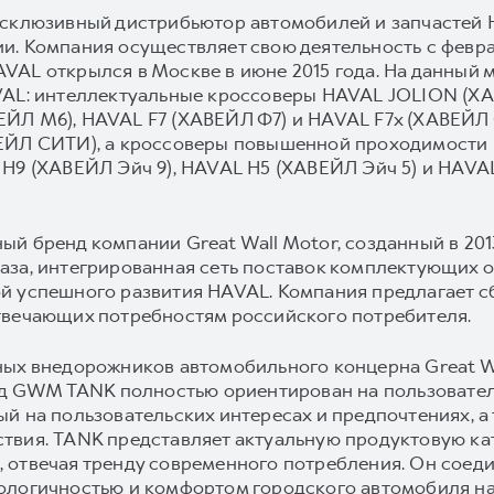
ксклюзивный дистрибьютор автомобилей и запчастей 
. Компания осуществляет свою деятельность с февра
AL открылся в Москве в июне 2015 года. На данный 
AVAL: интеллектуальные кроссоверы HAVAL JOLION 
ЕЙЛ M6), HAVAL F7 (ХАВЕЙЛ Ф7) и HAVAL F7x (ХАВЕЙЛ 
ВЕЙЛ СИТИ), а кроссоверы повышенной проходимости
H9 (ХАВЕЙЛ Эйч 9), HAVAL H5 (ХАВЕЙЛ Эйч 5) и HAVAL 
й бренд компании Great Wall Motor, созданный в 2013
аза, интегрированная сеть поставок комплектующих 
й успешного развития HAVAL. Компания предлагает 
твечающих потребностям российского потребителя.
ных внедорожников автомобильного концерна Great Wa
енд GWM TANK полностью ориентирован на пользовател
ый на пользовательских интересах и предпочтениях, 
твия. TANK представляет актуальную продуктовую ка
 отвечая тренду современного потребления. Он соед
ологичностью и комфортом городского автомобиля на 