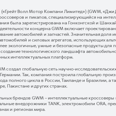
d («Грейт Волл Мотор Компани Лимитед») (GWM, «Джи 
россоверов и пикапов, специализирующийся на интел
ания была зарегистрирована на Гонконгской и Шанхай
а деятельности концерна GWM включает проектировани
ивание автомобилей и запчастей. Значительная доля
автомобилей и силовых агрегатов, использующих альт
ее экологичные, умные и безопасные продукты для п
 создание технологического ландшафта автомобильной
нных интеллектуальных платформ.
M создал глобальную сеть научно-исследовательских
и Германии. Так, компания построила глобальную произ
авода полного цикла в России, Таиланде и Бразилии, а
е, Пакистане и других странах.
ильных брендов GWM – интеллектуальные кроссоверы
альные внедорожники TANK, электромобили ORA, пр
анах и регионах мира.