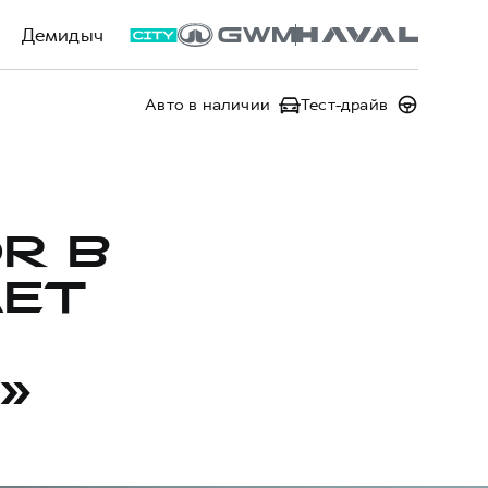
Демидыч
Авто в наличии
Тест-драйв
R В
АЕТ
»