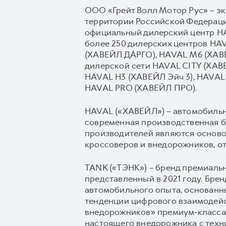
ООО «Грейт Волл Мотор Рус» – э
территории Российской Федерации
официальный дилерский центр HAV
более 250 дилерских центров H
(ХАВЕЙЛ ДА́РГО), HAVAL М6 (ХАВ
дилерской сети HAVAL CITY (ХА
HAVAL H3 (ХАВЕЙЛ Эйч 3), HAVAL 
HAVAL PRO (ХАВЕЙЛ ПРО).
HAVAL («ХАВЕЙЛ») – автомобильны
современная производственная б
производителей являются осново
кроссоверов и внедорожников, о
TANK («ТЭНК») – бренд премиаль
представленный в 2021 году. Бр
автомобильного опыта, основанн
тенденции цифрового взаимодейс
внедорожников» премиум-класса,
настоящего внедорожника с техн