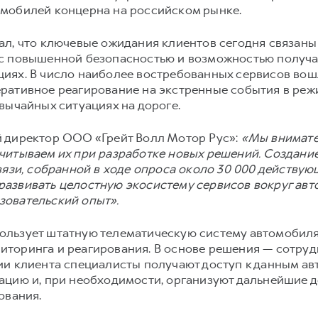
мобилей концерна на российском рынке.
л, что ключевые ожидания клиентов сегодня связаны
 с повышенной безопасностью и возможностью получ
иях. В число наиболее востребованных сервисов во
ративное реагирование на экстренные события в реж
вычайных ситуациях на дороге.
 директор ООО «Грейт Волл Мотор Рус»:
«Мы внимате
читываем их при разработке новых решений. Создан
вязи, собранной в ходе опроса около 30 000 действу
азвивать целостную экосистему сервисов вокруг авт
зовательский опыт».
льзует штатную телематическую систему автомобиля
торинга и реагирования. В основе решения — сотруд
ии клиента специалисты получают доступ к данным ав
ацию и, при необходимости, организуют дальнейшие д
ования.