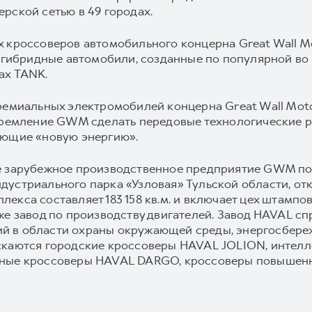
рской сетью в 49 городах.
 кроссоверов автомобильного концерна Great Wall M
о гибридные автомобили, созданные по популярной во
ах TANK.
ремиальных электромобилей концерна Great Wall Moto
стремление GWM сделать передовые технологические 
ующие «новую энергию».
е зарубежное производственное предприятие GWM пол
устриального парка «Узловая» Тульской области, откр
кса составляет 183 158 кв.м. и включает цех штамповк
же завод по производству двигателей. Завод HAVAL сп
 в области охраны окружающей среды, энергосбереж
скаются городские кроссоверы HAVAL JOLION, интел
ьные кроссоверы HAVAL DARGO, кроссоверы повышен