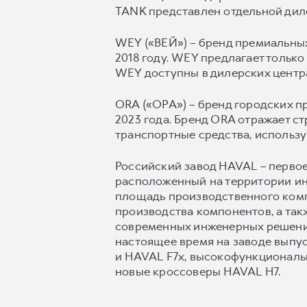
TANK представлен отдельной диле
WEY («ВЕЙ») – бренд премиальных
2018 году. WEY предлагает тольк
WEY доступны в дилерских центр
ORA («ОРА») – бренд городских п
2023 года. Бренд ORA отражает 
транспортные средства, использ
Российский завод HAVAL – перво
расположенный на территории инд
площадь производственного компле
производства компонентов, а так
современных инженерных решений
настоящее время на заводе выпу
и HAVAL F7x, высокофункционал
новые кроссоверы HAVAL H7.