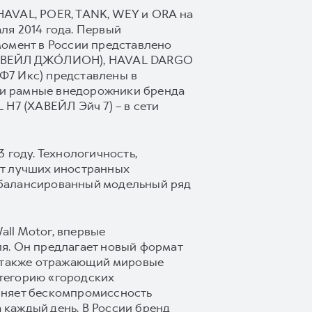
HAVAL, POER, TANK, WEY и ORA на
ля 2014 года. Первый
момент в России представлено
(ХАВЕЙЛ ДЖО́ЛИОН), HAVAL DARGO
Ф7 Икс) представлены в
 и рамные внедорожники бренда
H7 (ХАВЕЙЛ Эйч 7) – в сети
 году. Технологичность,
от лучших иностранных
сбалансированный модельный ряд
ll Motor, впервые
я. Он предлагает новый формат
а также отражающий мировые
тегорию «городских
иняет бескомпромиссность
каждый день. В России бренд