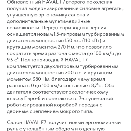
Обновленный HAVAL F7 второго поколения
получил модернизированные силовые агрегаты,
улучшенную эргономику салона и
дополнительные мультимедийные
возможности. Переднеприводная версия
оснащается новым 1,5-литровым турбированным
двигателем мощностью 150 л.с. (110 кВт) и
крутящим моментом 270 Нм, что позволило
сократить время разгона с места до 100 км/ч до
9,3 с⁴. Полноприводный HAVAL F7
комплектуется двухлитровым турбированным
двигателем мощностью 200 л.с. и крутящим
моментом 380 Нм, благодаря чему время
разгона с 0 до 100 км/ч составляет 8,7⁵с . Оба
двигателя соответствуют экологическому
классу Евро-6 и сочетаются с 7-ступенчатой
роботизированной коробкой передач с
двойным сцеплением мокрого типа.
Салон HAVAL F7 получил новый эргономичный
руль с утолщённым ободом и отдельную