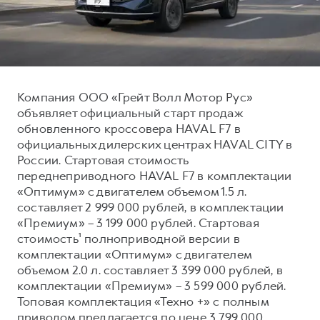
Тест-драйв
СЕРВИСНОЕ ОБСЛУЖИВАНИЕ
О дилере
Трейд-ин
Нулевое ТО
Наша команда
DARGO
DARGO X
Программа «Помощь на дороге»
Контакты
от 3 199 000 ₽
от 3 499 000 ₽
КРЕДИТ И СТРАХОВАНИЕ
Регламенты технического обслуживания
Компания ООО «Грейт Волл Мотор Рус»
объявляет официальный старт продаж
Кредитный калькулятор
Электронный ПТС
обновленного кроссовера HAVAL F7 в
Страхование
официальных дилерских центрах HAVAL CITY в
России. Стартовая стоимость
Кредит
ПОДДЕРЖКА
переднеприводного HAVAL F7 в комплектации
F7
F7X
GWM Безопасность
от 2 899 000 ₽
от 3 599 000 ₽
«Оптимум» с двигателем объемом 1.5 л.
составляет 2 999 000 рублей, в комплектации
КОРПОРАТИВНЫМ КЛИЕНТАМ
Гарантия HAVAL
«Премиум» – 3 199 000 рублей. Стартовая
Для малого бизнеса
Мобильное приложение GWM
стоимость¹ полноприводной версии в
Корпоративным клиентам
Программа «HAVAL Защита+»
комплектации «Оптимум» с двигателем
объемом 2.0 л. составляет 3 399 000 рублей, в
Крупным корпоративным клиентам
Руководства по эксплуатации
комплектации «Премиум» – 3 599 000 рублей.
POER
от 3 449 000 ₽
Система управления автопарком
Подписки
Топовая комплектация «Техно +» с полным
приводом предлагается по цене 3 799 000