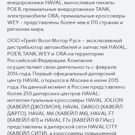
внедорожники HAVAL, выносливые пикапы
POER, премиальные внедорожники TANK,
электромобили ORA, премиальные кроссоверы
WEY – представлены более чем в 170 странах и
регионах мира.
ООО «Грейт Волл Мотор Рус» – эксклюзивный
дистрибьютор автомобилей и запчастей HAVAL,
POER, TANK, WEY и ORA на территории
Российской Федерации. Компания
осуществляет свою деятельность с февраля
2014 года. Первый официальный дилерский
центр HAVAL открылся в Москве в июне 2015
года. На данный момент в России представлено
более 250 дилерских центров HAVAL:
интеллектуальные кроссоверы HAVAL JOLION
(ХАВЕЙЛ ДЖО́ЛИОН), HAVAL DARGO (ХАВЕЙЛ
ДА́РГО), HAVAL М6 (ХАВЕЙЛ M6), HAVAL F7
(ХАВЕЙЛ Ф7) и HAVAL F7x (ХАВЕЙЛ Ф7 Икс)
представлены в дилерской сети HAVAL CITY
(ХАВЕЙЛ СИТИ), а кроссоверы повышенной