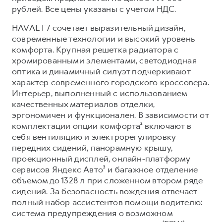
Сервис для корпоративных клиентов
рублей. Все цены указаны с учетом НДС.
HAVAL Лизинг
АКСЕССУАРЫ HAVAL
HAVAL F7 сочетает выразительный дизайн,
Автомобильные аксессуары
современные технологии и высокий уровень
комфорта. Крупная решетка радиатора с
АКСЕССУАРЫ HAVAL
Коллекция CITY
хромированными элементами, светодиодная
Автомобильные аксессуары
Коллекция Базовая
оптика и динамичный силуэт подчеркивают
Коллекция CITY
Коллекция Детская
характер современного городского кроссовера.
Интерьер, выполненный с использованием
Коллекция Базовая
качественных материалов отделки,
Коллекция Детская
эргономичен и функционален. В зависимости от
комплектации опции комфорта² включают в
себя вентиляцию и электрорегулировку
передних сидений, панорамную крышу,
проекционный дисплей, онлайн-платформу
сервисов Яндекс Авто³ и багажное отделение
объемом до 1328 л при сложенном втором ряде
сидений. За безопасность вождения отвечает
полный набор ассистентов помощи водителю:
система предупреждения о возможном