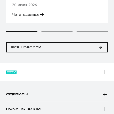
20 июля 2026
Читать дальше
ВСЕ НОВОСТИ
M6
JOLION
СЕРВИСЫ
DARGO
Автомобили в наличии
DARGO Х
ПОКУПАТЕЛЯМ
Заказать тест-драйв
F7