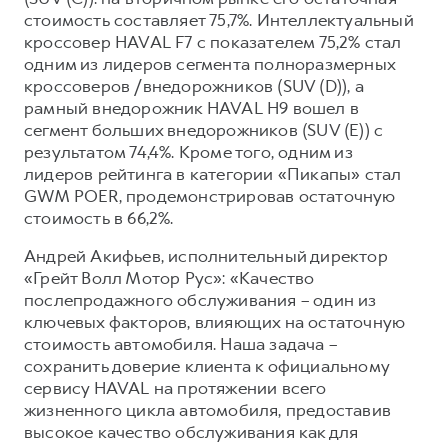
Сервис для корпоративных клиентов
стоимость составляет 75,7%. Интеллектуальный
HAVAL Лизинг
АКСЕССУАРЫ HAVAL
кроссовер HAVAL F7 с показателем 75,2% стал
одним из лидеров сегмента полноразмерных
Автомобильные аксессуары
кроссоверов /внедорожников (SUV (D)), а
АКСЕССУАРЫ HAVAL
Коллекция CITY
рамный внедорожник HAVAL H9 вошел в
сегмент больших внедорожников (SUV (E)) с
Автомобильные аксессуары
Коллекция Базовая
результатом 74,4%. Кроме того, одним из
Коллекция CITY
Коллекция Детская
лидеров рейтинга в категории «Пикапы» стал
GWM POER, продемонстрировав остаточную
Коллекция Базовая
стоимость в 66,2%.
Коллекция Детская
Андрей Акифьев, исполнительный директор
«Грейт Волл Мотор Рус»: «Качество
послепродажного обслуживания – один из
ключевых факторов, влияющих на остаточную
стоимость автомобиля. Наша задача –
сохранить доверие клиента к официальному
сервису HAVAL на протяжении всего
жизненного цикла автомобиля, предоставив
высокое качество обслуживания как для