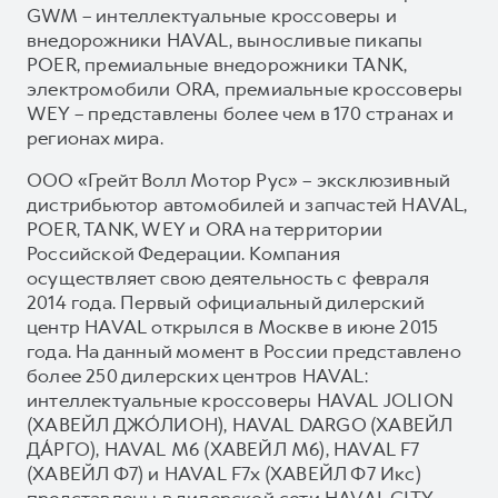
GWM – интеллектуальные кроссоверы и
внедорожники HAVAL, выносливые пикапы
POER, премиальные внедорожники TANK,
электромобили ORA, премиальные кроссоверы
WEY – представлены более чем в 170 странах и
регионах мира.
ООО «Грейт Волл Мотор Рус» – эксклюзивный
дистрибьютор автомобилей и запчастей HAVAL,
POER, TANK, WEY и ORA на территории
Российской Федерации. Компания
осуществляет свою деятельность с февраля
2014 года. Первый официальный дилерский
центр HAVAL открылся в Москве в июне 2015
года. На данный момент в России представлено
более 250 дилерских центров HAVAL:
интеллектуальные кроссоверы HAVAL JOLION
(ХАВЕЙЛ ДЖО́ЛИОН), HAVAL DARGO (ХАВЕЙЛ
ДА́РГО), HAVAL М6 (ХАВЕЙЛ M6), HAVAL F7
(ХАВЕЙЛ Ф7) и HAVAL F7x (ХАВЕЙЛ Ф7 Икс)
представлены в дилерской сети HAVAL CITY