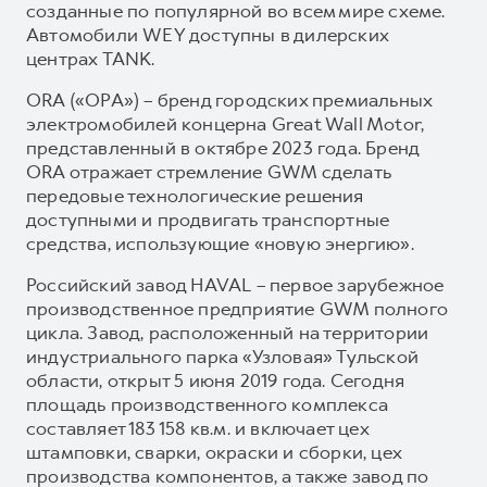
созданные по популярной во всем мире схеме.
Автомобили WEY доступны в дилерских
центрах TANK.
ORA («ОРА») – бренд городских премиальных
электромобилей концерна Great Wall Motor,
представленный в октябре 2023 года. Бренд
ORA отражает стремление GWM сделать
передовые технологические решения
доступными и продвигать транспортные
средства, использующие «новую энергию».
Российский завод HAVAL – первое зарубежное
производственное предприятие GWM полного
цикла. Завод, расположенный на территории
индустриального парка «Узловая» Тульской
области, открыт 5 июня 2019 года. Сегодня
площадь производственного комплекса
составляет 183 158 кв.м. и включает цех
штамповки, сварки, окраски и сборки, цех
производства компонентов, а также завод по