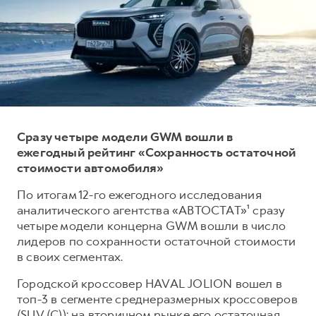
Тест-драйв
СЕРВИСНОЕ ОБСЛУЖИВАНИЕ
О дилере
Трейд-ин
Нулевое ТО
Наша команда
DARGO
DARGO X
Программа «Помощь на дороге»
Контакты
от 3 199 000 ₽
от 3 499 000 ₽
КРЕДИТ И СТРАХОВАНИЕ
Регламенты технического обслуживания
Кредитный калькулятор
Электронный ПТС
Страхование
Сразу четыре модели GWM вошли в
ежегодный рейтинг «Сохранность остаточной
Кредит
ПОДДЕРЖКА
стоимости автомобиля»
F7
F7X
GWM Безопасность
от 2 899 000 ₽
от 3 599 000 ₽
По итогам 12-го ежегодного исследования
КОРПОРАТИВНЫМ КЛИЕНТАМ
Гарантия HAVAL
аналитического агентства «АВТОСТАТ»¹ сразу
четыре модели концерна GWM вошли в число
Для малого бизнеса
Мобильное приложение GWM
лидеров по сохранности остаточной стоимости
Корпоративным клиентам
Программа «HAVAL Защита+»
в своих сегментах.
Крупным корпоративным клиентам
Руководства по эксплуатации
Городской кроссовер HAVAL JOLION вошел в
POER
от 3 449 000 ₽
Система управления автопарком
Подписки
топ-3 в сегменте среднеразмерных кроссоверов
(SUV (C)): на вторичном рынке его остаточная