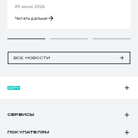
20 июля 2026
Читать дальше
ВСЕ НОВОСТИ
M6
JOLION
СЕРВИСЫ
DARGO
Автомобили в наличии
DARGO Х
ПОКУПАТЕЛЯМ
Заказать тест-драйв
F7